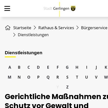
Startseite
Rathaus & Services
Bürgerservice
Dienstleistungen
Dienstleistungen
A
B
C
D
E
F
G
H
I
J
K
M
N
O
P
Q
R
S
T
U
V
W
Y
Z
Gerichtliche Maßnahmen 
Schutz vor Gewalt und