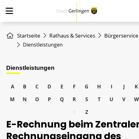
Startseite
Rathaus & Services
Bürgerservice
Dienstleistungen
Dienstleistungen
A
B
C
D
E
F
G
H
I
J
K
M
N
O
P
Q
R
S
T
U
V
W
Y
Z
E-Rechnung beim Zentrale
Rechnungseingang des