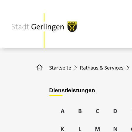
Startseite
Rathaus & Services
Dienstleistungen
A
B
C
D
K
L
M
N