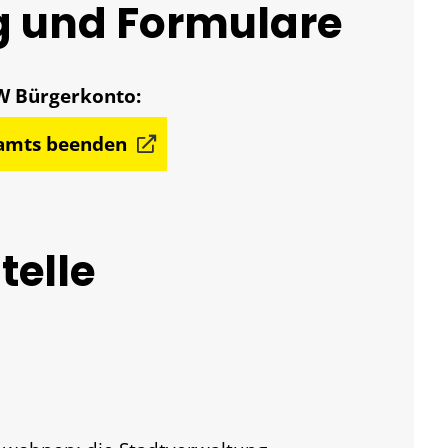
g und Formulare
damts beenden
telle