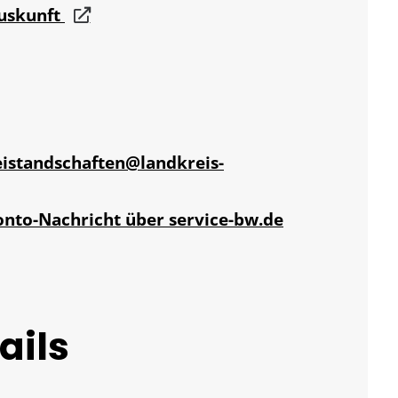
auskunft
istandschaften@landkreis-
onto-Nachricht über service-bw.de
ails