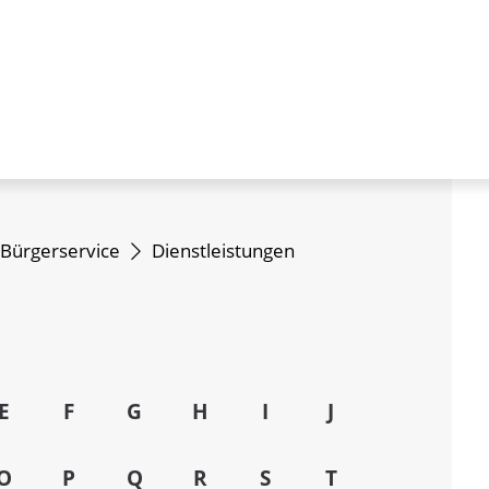
Bürgerservice
Dienstleistungen
E
F
G
H
I
J
O
P
Q
R
S
T