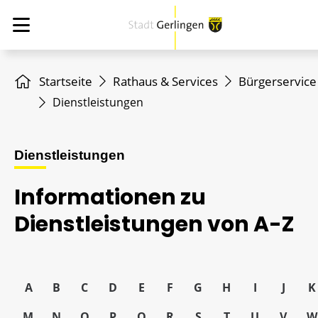
Startseite
Rathaus & Services
Bürgerservice
Dienstleistungen
Dienstleistungen
Informationen zu
Dienstleistungen von A-Z
A
B
C
D
E
F
G
H
I
J
K
M
N
O
P
Q
R
S
T
U
V
W