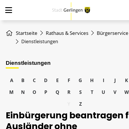
Startseite
Rathaus & Services
Bürgerservice
Dienstleistungen
Dienstleistungen
A
B
C
D
E
F
G
H
I
J
K
M
N
O
P
Q
R
S
T
U
V
W
Y
Z
Einbürgerung beantragen f
Ausländer ohne