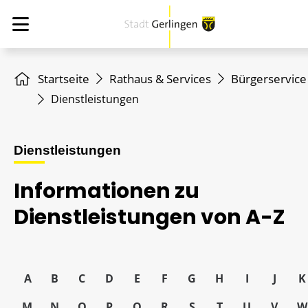
Startseite
Rathaus & Services
Bürgerservice
Dienstleistungen
Dienstleistungen
Informationen zu
Dienstleistungen von A-Z
A
B
C
D
E
F
G
H
I
J
K
M
N
O
P
Q
R
S
T
U
V
W