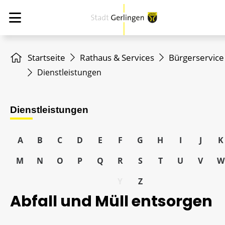
Startseite
Rathaus & Services
Bürgerservice
Dienstleistungen
Dienstleistungen
A
B
C
D
E
F
G
H
I
J
K
M
N
O
P
Q
R
S
T
U
V
W
Y
Z
Abfall und Müll entsorgen