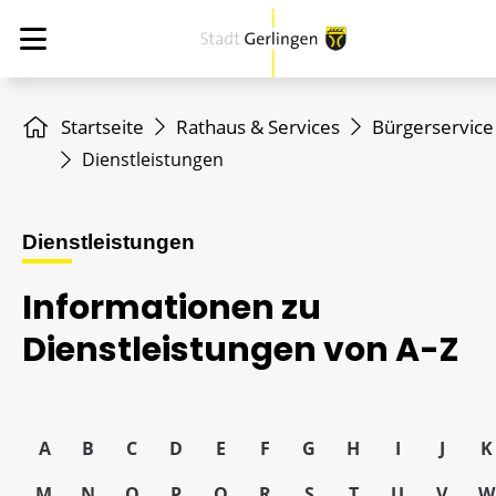
Startseite
Rathaus & Services
Bürgerservice
Dienstleistungen
Dienstleistungen
Informationen zu
Dienstleistungen von A-Z
A
B
C
D
E
F
G
H
I
J
K
M
N
O
P
Q
R
S
T
U
V
W