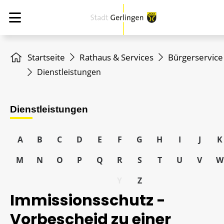
Startseite
Rathaus & Services
Bürgerservice
Dienstleistungen
Dienstleistungen
A
B
C
D
E
F
G
H
I
J
K
M
N
O
P
Q
R
S
T
U
V
W
Y
Z
Immissionsschutz -
Vorbescheid zu einer