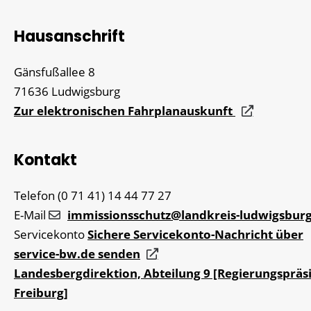
Hausanschrift
Gänsfußallee 8
71636
Ludwigsburg
Zur elektronischen Fahrplanauskunft
Kontakt
Telefon
(0
71
41) 14
44
77
27
E-Mail
immissionsschutz@landkreis-ludwigsbur
Servicekonto
Sichere Servicekonto-Nachricht über
service-bw.de senden
Landesbergdirektion, Abteilung 9 [Regierungsprä
Freiburg]