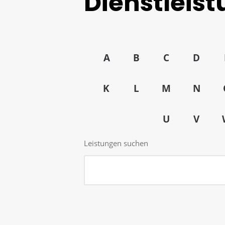
Dienstleis
A
B
C
D
K
L
M
N
U
V
Leistungen suchen