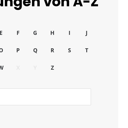
tungen von A-Z
E
F
G
H
I
J
O
P
Q
R
S
T
W
X
Y
Z