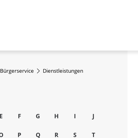
Bürgerservice
Dienstleistungen
E
F
G
H
I
J
O
P
Q
R
S
T