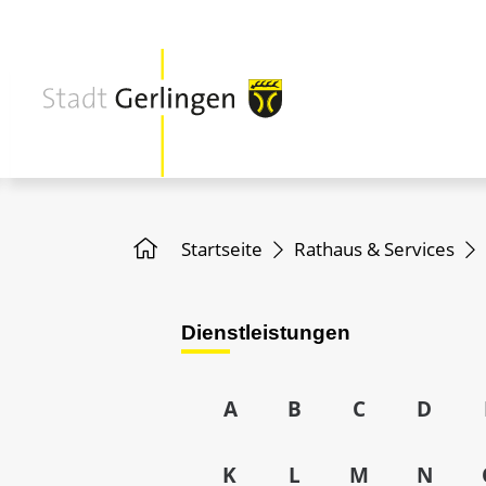
Startseite
Rathaus & Services
Dienstleistungen
A
B
C
D
K
L
M
N