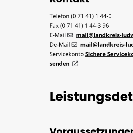
Telefon
(0
71
41) 1
44-0
Fax
(0
71
41) 1
44-3
96
E-Mail
mail@landkreis-lud
De-Mail
mail@landkreis-lu
Servicekonto
Sichere Servicek
senden
Leistungsdet
Voraussetzunge