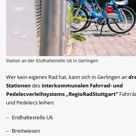
Station an der Endhaltestelle U6 in Gerlingen
Wer kein eigenes Rad hat, kann sich in Gerlingen an
dr
Stationen
des
interkommunalen Fahrrad- und
Pedelecverleihsystems „RegioRadStuttgart“
Fahrrä
und Pedelecs leihen:
Endhaltestelle U6
Breitwiesen