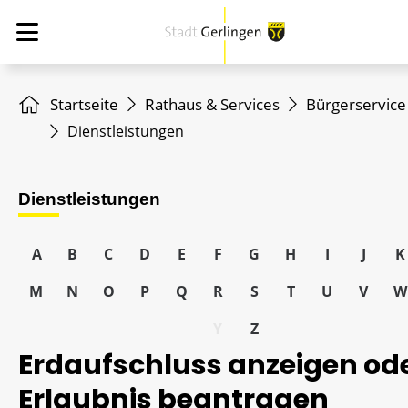
Startseite
Rathaus & Services
Bürgerservice
Dienstleistungen
Dienstleistungen
A
B
C
D
E
F
G
H
I
J
K
M
N
O
P
Q
R
S
T
U
V
W
Y
Z
Erdaufschluss anzeigen od
Erlaubnis beantragen