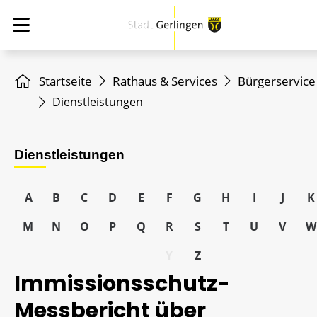
Startseite
Rathaus & Services
Bürgerservice
Dienstleistungen
Dienstleistungen
A
B
C
D
E
F
G
H
I
J
K
M
N
O
P
Q
R
S
T
U
V
W
Y
Z
Immissionsschutz-
Messbericht über