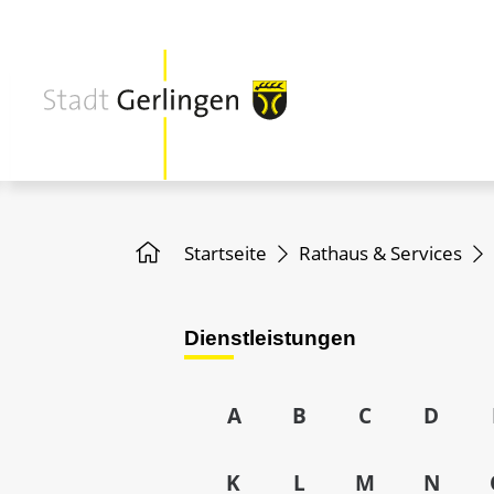
Startseite
Rathaus & Services
Dienstleistungen
A
B
C
D
K
L
M
N