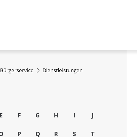
Bürgerservice
Dienstleistungen
E
F
G
H
I
J
O
P
Q
R
S
T