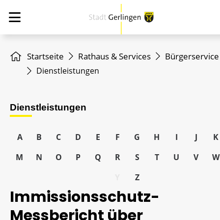
Startseite
Rathaus & Services
Bürgerservice
Dienstleistungen
Dienstleistungen
A
B
C
D
E
F
G
H
I
J
K
M
N
O
P
Q
R
S
T
U
V
W
Y
Z
Immissionsschutz-
Messbericht über