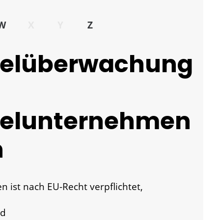
W
X
Y
Z
telüberwachung
telunternehmen
n
 ist nach EU-Recht verpflichtet,
nd