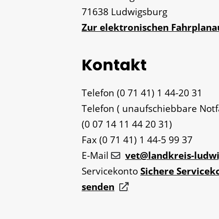
71638
Ludwigsburg
Zur elektronischen Fahrplan
Kontakt
Telefon
(0
71
41) 1
44-20
31
Telefon ( unaufschiebbare Not
(0
07
14
11
44
20
31)
Fax
(0
71
41) 1
44-5
99
37
E-Mail
vet@landkreis-ludw
Servicekonto
Sichere Servicek
senden