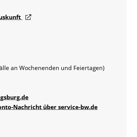
auskunft
fälle an Wochenenden und Feiertagen)
igsburg.de
onto-Nachricht über service-bw.de