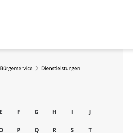
Bürgerservice
Dienstleistungen
E
F
G
H
I
J
O
P
Q
R
S
T