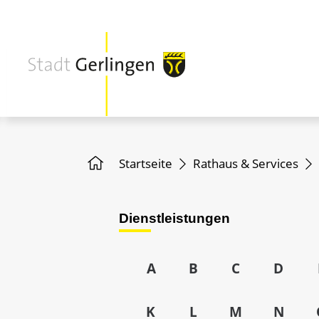
Startseite
Rathaus & Services
Dienstleistungen
A
B
C
D
K
L
M
N