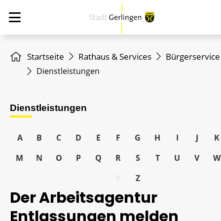
Startseite
Rathaus & Services
Bürgerservice
Dienstleistungen
Dienstleistungen
A
B
C
D
E
F
G
H
I
J
K
M
N
O
P
Q
R
S
T
U
V
W
Y
Z
Der Arbeitsagentur
Entlassungen melden