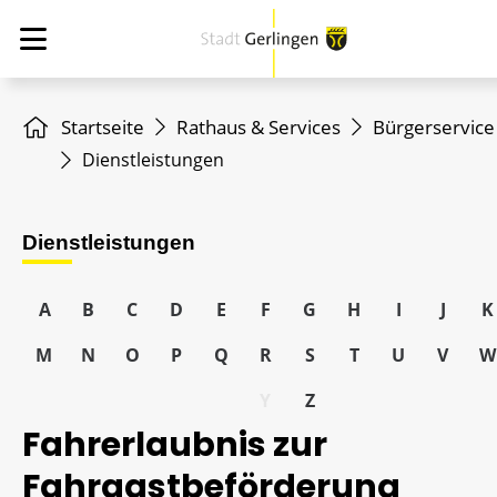
Startseite
Rathaus & Services
Bürgerservice
Dienstleistungen
Dienstleistungen
A
B
C
D
E
F
G
H
I
J
K
M
N
O
P
Q
R
S
T
U
V
W
Y
Z
Fahrerlaubnis zur
Fahrgastbeförderung