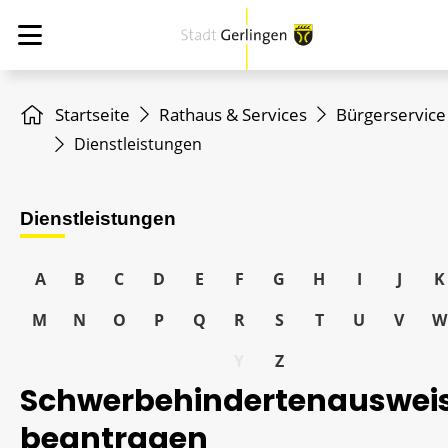
Startseite
Rathaus & Services
Bürgerservice
Dienstleistungen
Dienstleistungen
A
B
C
D
E
F
G
H
I
J
K
M
N
O
P
Q
R
S
T
U
V
W
Y
Z
Schwerbehindertenauswei
beantragen