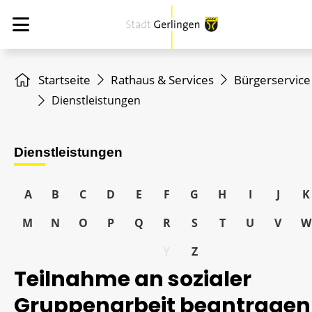
Startseite
Rathaus & Services
Bürgerservice
Dienstleistungen
Dienstleistungen
A
B
C
D
E
F
G
H
I
J
K
M
N
O
P
Q
R
S
T
U
V
W
Y
Z
Teilnahme an sozialer
Gruppenarbeit beantragen