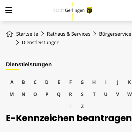
Startseite
Rathaus & Services
Bürgerservice
Dienstleistungen
Dienstleistungen
A
B
C
D
E
F
G
H
I
J
K
M
N
O
P
Q
R
S
T
U
V
W
Y
Z
E-Kennzeichen beantragen