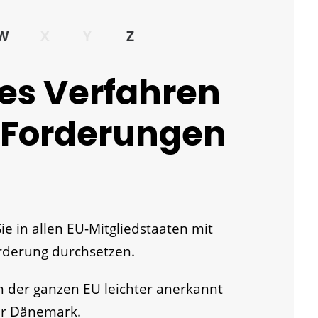
W
X
Y
Z
es Verfahren
e Forderungen
e in allen EU-Mitgliedstaaten mit
derung durchsetzen.
in der ganzen EU leichter anerkannt
für Dänemark.