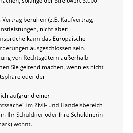
achen, solange der Streitwert 5.000
m Vertrag beruhen
(z.B. Kaufvertrag,
nstleistungen, nicht aber:
Ansprüche kann das Europäische
orderungen ausgeschlossen sein.
zung von Rechtsgütern außerhalb
nen Sie geltend machen, wenn es nicht
atsphäre oder der
ich aufgrund einer
tssache" im Zivil- und Handelsbereich
wenn Ihr Schuldner oder Ihre Schuldnerin
ark) wohnt.