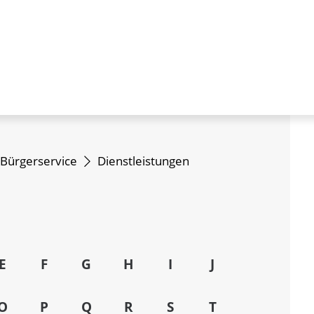
Bürgerservice
Dienstleistungen
E
F
G
H
I
J
O
P
Q
R
S
T