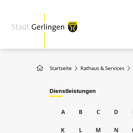
Startseite
Rathaus & Services
Dienstleistungen
A
B
C
D
K
L
M
N