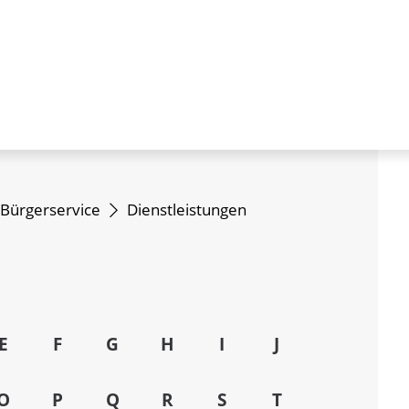
Bürgerservice
Dienstleistungen
E
F
G
H
I
J
O
P
Q
R
S
T