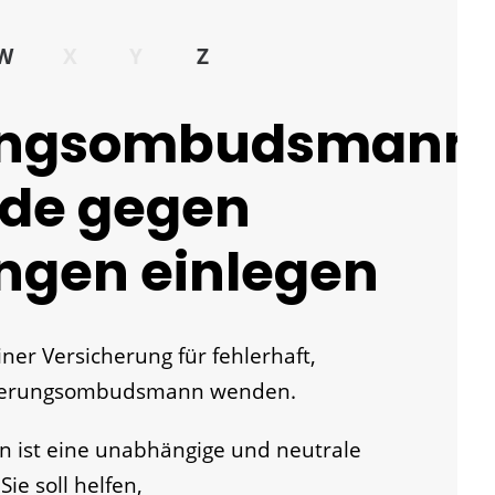
W
X
Y
Z
ungsombudsmann
rde gegen
ngen einlegen
ner Versicherung für fehlerhaft,
icherungsombudsmann wenden.
ist eine unabhängige und neutrale
 Sie
soll helfen,