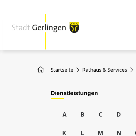
Startseite
Rathaus & Services
Dienstleistungen
A
B
C
D
K
L
M
N