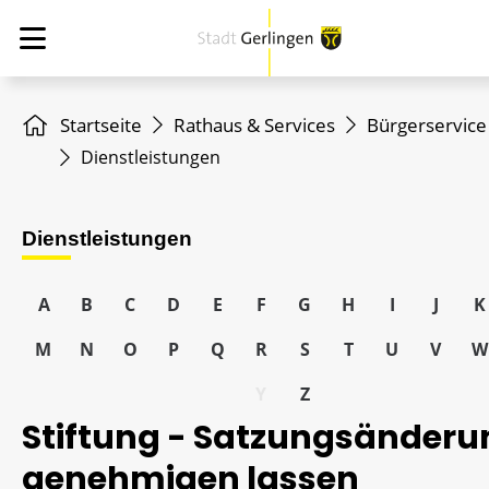
Startseite
Rathaus & Services
Bürgerservice
Dienstleistungen
Dienstleistungen
A
B
C
D
E
F
G
H
I
J
K
M
N
O
P
Q
R
S
T
U
V
W
Y
Z
Stiftung - Satzungsänderu
genehmigen lassen