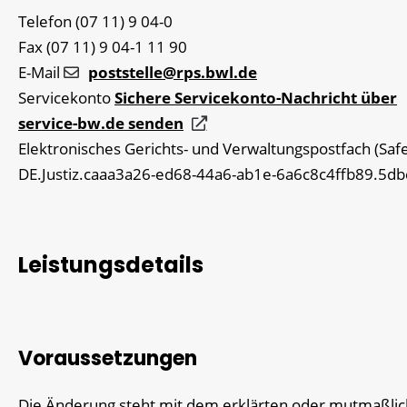
Telefon
(07
11) 9
04-0
Fax
(07
11) 9
04-1
11
90
E-Mail
poststelle@rps.bwl.de
Servicekonto
Sichere Servicekonto-Nachricht über
service-bw.de senden
Elektronisches Gerichts- und Verwaltungspostfach (Safe
DE.Justiz.caaa3a26-ed68-44a6-ab1e-6a6c8c4ffb89.5db
Leistungsdetails
Voraussetzungen
Die Änderung steht mit dem erklärten oder mutmaßli