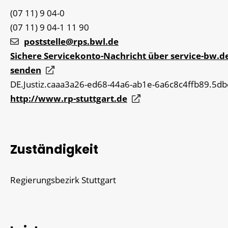
(07
11) 9
04-0
(07
11) 9
04-1
11
90
poststelle@rps.bwl.de
Sichere Servicekonto-Nachricht über service-bw.d
senden
DE.Justiz.caaa3a26-ed68-44a6-ab1e-6a6c8c4ffb89.5db
http://www.rp-stuttgart.de
Zuständigkeit
Regierungsbezirk Stuttgart