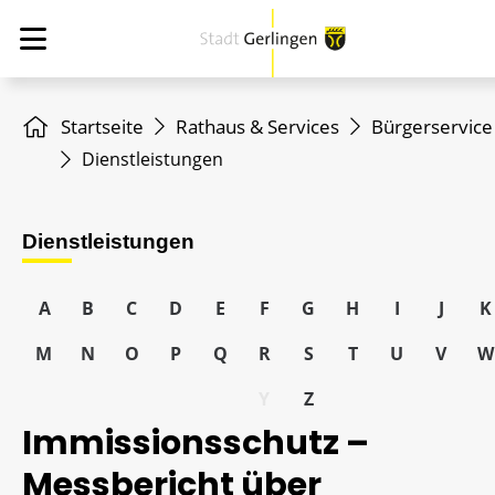
Startseite
Rathaus & Services
Bürgerservice
Dienstleistungen
Dienstleistungen
A
B
C
D
E
F
G
H
I
J
K
M
N
O
P
Q
R
S
T
U
V
W
Y
Z
Immissionsschutz –
Messbericht über