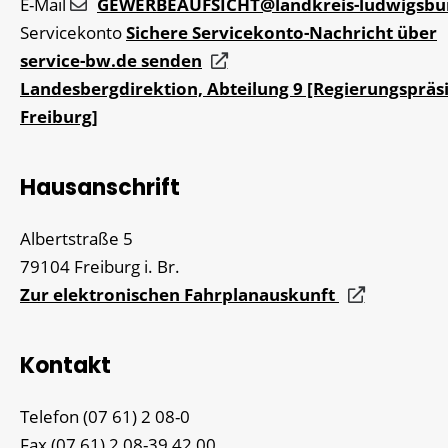
E-Mail
GEWERBEAUFSICHT@landkreis-ludwigsbu
Servicekonto
Sichere Servicekonto-Nachricht über
service-bw.de senden
Landesbergdirektion, Abteilung 9 [Regierungsprä
Freiburg]
Hausanschrift
Albertstraße 5
79104
Freiburg i. Br.
Zur elektronischen Fahrplanauskunft
Kontakt
Telefon
(07
61) 2
08-0
Fax
(07
61) 2
08-39
42
00