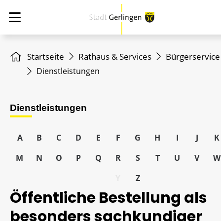
Startseite
Rathaus & Services
Bürgerservice
Dienstleistungen
Dienstleistungen
A
B
C
D
E
F
G
H
I
J
K
M
N
O
P
Q
R
S
T
U
V
W
Y
Z
Öffentliche Bestellung als
besonders sachkundiger