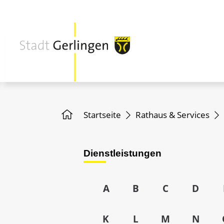
Startseite
Rathaus & Services
Dienstleistungen
A
B
C
D
K
L
M
N