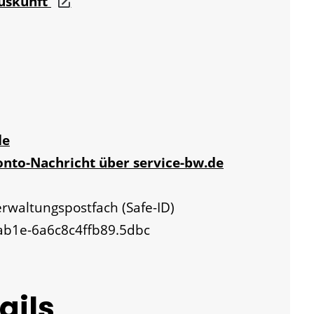
auskunft
de
onto-Nachricht über service-bw.de
erwaltungspostfach (Safe-ID)
-ab1e-6a6c8c4ffb89.5dbc
ails