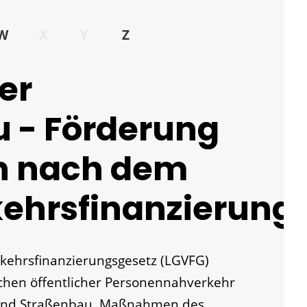
W
X
Y
Z
er
 - Förderung
n nach dem
ehrsfinanzierung
ehrsfinanzierungsgesetz (LGVFG)
chen öffentlicher Personennahverkehr
 und Straßenbau, Maßnahmen des