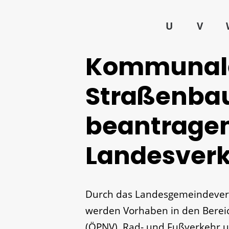
U
V
Kommunal
Straßenbau
beantrage
Landesverk
Durch das Landesgemeindeverk
werden Vorhaben in den Berei
(ÖPNV), Rad- und Fußverkehr