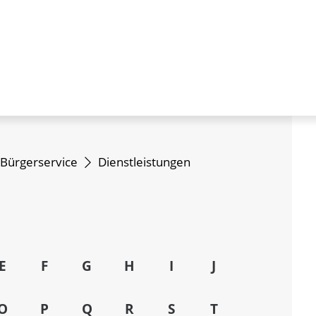
Bürgerservice
Dienstleistungen
E
F
G
H
I
J
O
P
Q
R
S
T