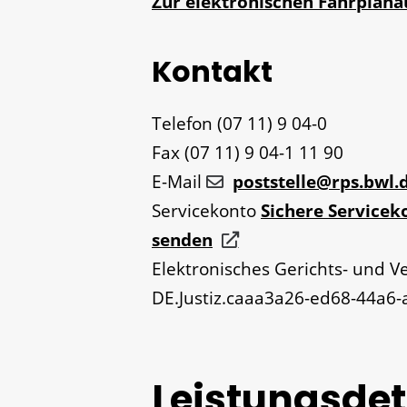
Zur elektronischen Fahrplan
Kontakt
Telefon
(07
11) 9
04-0
Fax
(07
11) 9
04-1
11
90
E-Mail
poststelle@rps.bwl.
Servicekonto
Sichere Servicek
senden
Elektronisches Gerichts- und V
DE.Justiz.caaa3a26-ed68-44a6
Leistungsdet