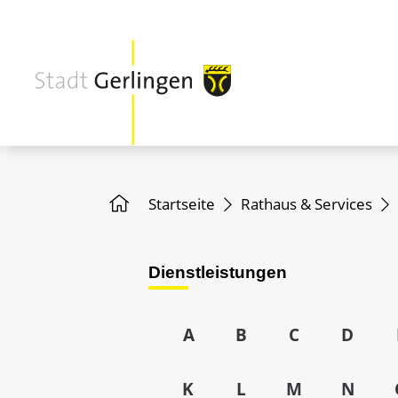
Startseite
Rathaus & Services
Dienstleistungen
A
B
C
D
K
L
M
N