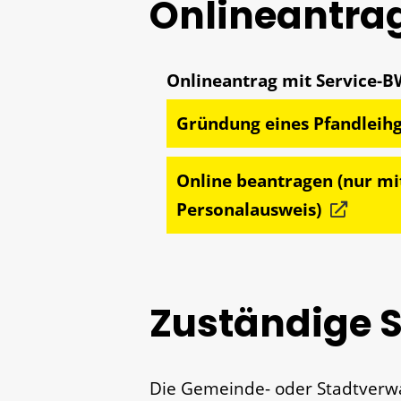
Onlineantra
Gründung eines Pfandleih
Online beantragen (nur mi
Personalausweis)
Zuständige S
Die Gemeinde- oder Stadtverwal