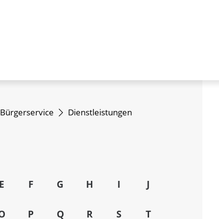
Bürgerservice
Dienstleistungen
E
F
G
H
I
J
O
P
Q
R
S
T