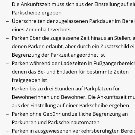
Die Ankunftszeit muss sich aus der Einstellung auf ei
Parkscheibe ergeben
Überschreiten der zugelassenen Parkdauer im Bere
e
i
nes Zonenhalteverbots
Parken über die zugelassene Zeit hinaus an Stellen, 
d
e
nen Parken erlaubt, aber durch ein Zusatzschild e
B
e
grenzung der Parkzeit angeordnet ist
Parken während der Ladezeiten in Fußgängerbereich
denen das Be- und Entladen für bestimmte Zeiten
freig
e
geben ist
Parken bis zu drei Stunden auf Parkplätzen für
Bewohnerinnen
und Bewohner. Die Ankunftszeit mu
aus der Einstellung auf einer Parkscheibe ergeben
Parken ohne Gebühr und zeitliche Begrenzung an
Parku
h
ren und Parkscheinautomaten
Parken in ausgewiesenen verkehrsberuhigten Berei