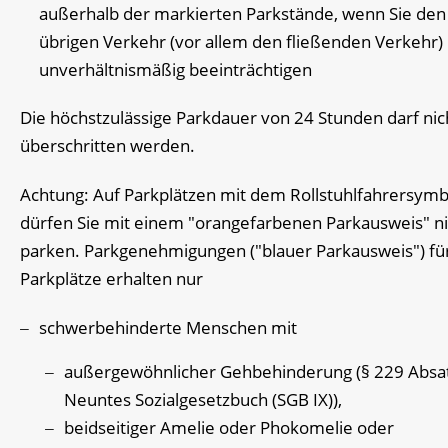
außerhalb der markierten Parkstände, wenn Sie den
ü
b
rigen Verkehr (vor allem den fließenden Verkehr) 
u
n
verhältnismäßig beeinträchtigen
Die höchstzulässige Parkdauer von 24 Stunden darf nic
überschritten werden.
Achtung: Auf Parkplätzen mit dem Rollstuhlfahrersymb
dürfen Sie mit einem "orangefarbenen Parkausweis" ni
parken.
Par
k
genehmigungen ("blauer Parkausweis") fü
Parkplätze erha
l
ten nur
schwerbehinderte Menschen mit
außergewöhnlicher Gehbehinderung (§ 229 Absa
Neuntes Sozialgesetzbuch (SGB IX)),
beidseitiger Amelie oder Phokomelie oder