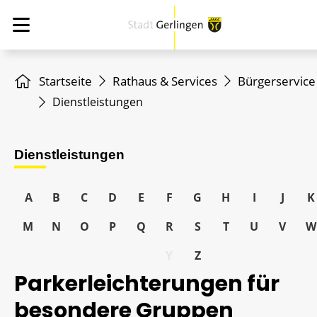
Startseite
Rathaus & Services
Bürgerservice
Dienstleistungen
Dienstleistungen
A
B
C
D
E
F
G
H
I
J
K
M
N
O
P
Q
R
S
T
U
V
W
Y
Z
Parkerleichterungen für
besondere Gruppen