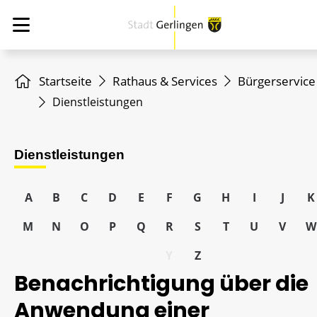
Startseite
Rathaus & Services
Bürgerservice
Dienstleistungen
Dienstleistungen
A
B
C
D
E
F
G
H
I
J
K
M
N
O
P
Q
R
S
T
U
V
W
Y
Z
Benachrichtigung über die
Anwendung einer