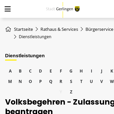
Startseite
Rathaus & Services
Bürgerservice
Dienstleistungen
Dienstleistungen
A
B
C
D
E
F
G
H
I
J
K
M
N
O
P
Q
R
S
T
U
V
W
Y
Z
Volksbegehren - Zulassun
beantragen