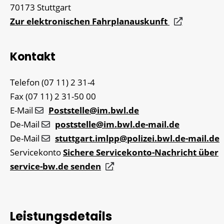
70173
Stuttgart
Zur elektronischen Fahrplanauskunft
Kontakt
Telefon
(07
11) 2
31-4
Fax
(07
11) 2
31-50
00
E-Mail
Poststelle@im.bwl.de
De-Mail
poststelle@im.bwl.de-mail.de
De-Mail
stuttgart.imlpp@polizei.bwl.de-mail.de
Servicekonto
Sichere Servicekonto-Nachricht über
service-bw.de senden
Leistungsdetails