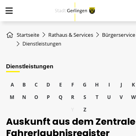
Startseite
Rathaus & Services
Bürgerservice
Dienstleistungen
Dienstleistungen
A
B
C
D
E
F
G
H
I
J
K
M
N
O
P
Q
R
S
T
U
V
W
Y
Z
Auskunft aus dem Zentral
Fahrerlaubnisregister