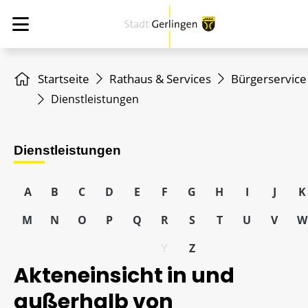
Startseite
Rathaus & Services
Bürgerservice
Dienstleistungen
Dienstleistungen
A
B
C
D
E
F
G
H
I
J
K
M
N
O
P
Q
R
S
T
U
V
W
Y
Z
Akteneinsicht in und
außerhalb von