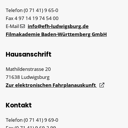
Telefon
(0
71
41) 9
65-0
Fax
4
97
14
19
74
54
00
E-Mail
info@efh-ludwigsburg.de
Filmakademie Baden-Württemberg GmbH
Hausanschrift
Mathildenstrasse 20
71638
Ludwigsburg
Zur elektronischen Fahrplanauskunft
Kontakt
Telefon
(0
71
41) 9
69-0
Fax
(0
71
41) 9
69-2
99