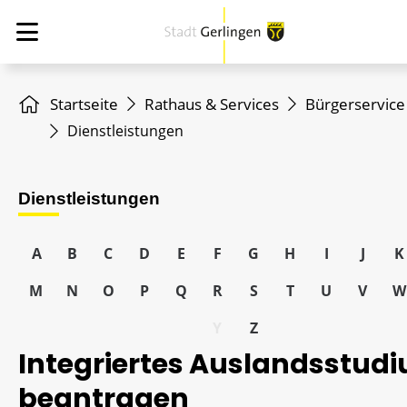
Startseite
Rathaus & Services
Bürgerservice
Dienstleistungen
Dienstleistungen
A
B
C
D
E
F
G
H
I
J
K
M
N
O
P
Q
R
S
T
U
V
W
Y
Z
Integriertes Auslandsstud
beantragen