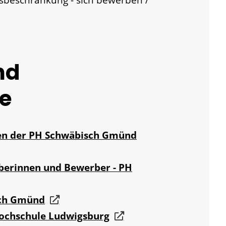
sbeschränkung - sich bewerben /
nd
e
en der PH Schwäbisch Gmünd
berinnen und Bewerber - PH
sch Gmünd
ochschule Ludwigsburg