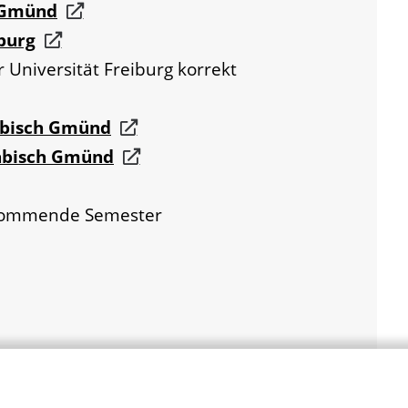
 Gmünd
iburg
Universität Freiburg korrekt
äbisch Gmünd
äbisch Gmünd
s kommende Semester