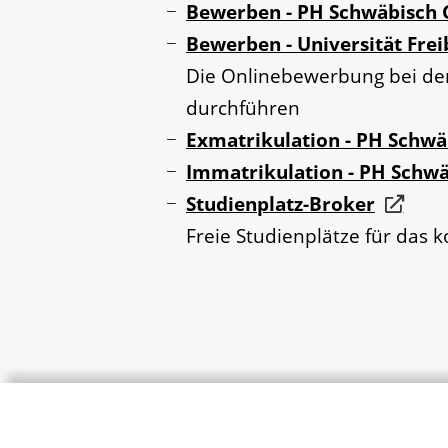
Bewerben - PH Schwäbisch
Bewerben - Universität Fre
Die Onlinebewerbung bei der 
durchführen
Exmatrikulation - PH Schw
Immatrikulation - PH Schw
Studienplatz-Broker
Freie Studienplätze für da