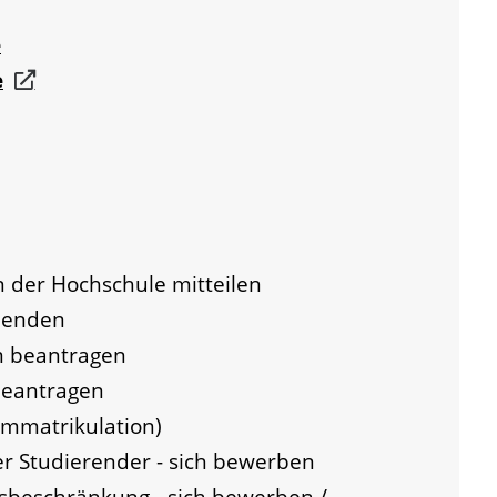
e
e
 der Hochschule mitteilen
beenden
m beantragen
beantragen
(Immatrikulation)
er Studierender - sich bewerben