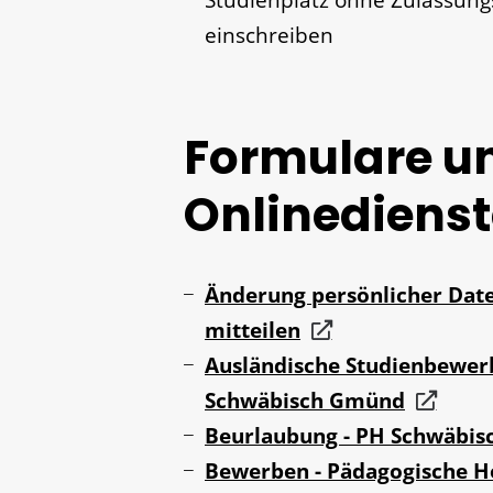
Studienplatz ohne Zulassung
einschreiben
Formulare u
Onlinedienst
Änderung persönlicher Dat
mitteilen
Ausländische Studienbewer
Schwäbisch Gmünd
Beurlaubung - PH Schwäbi
Bewerben - Pädagogische H