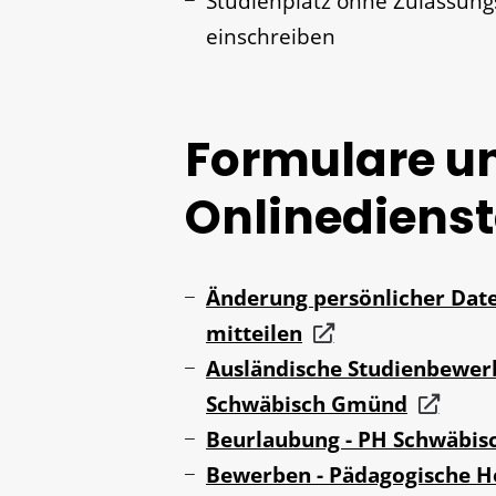
Studienplatz ohne Zulassung
einschreiben
Formulare u
Onlinedienst
Änderung persönlicher Dat
mitteilen
Ausländische Studienbewer
Schwäbisch Gmünd
Beurlaubung - PH Schwäbi
Bewerben - Pädagogische H