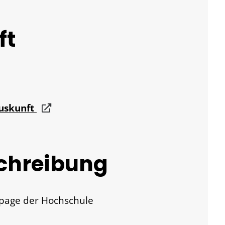
ft
auskunft
chreibung
page der Hochschule