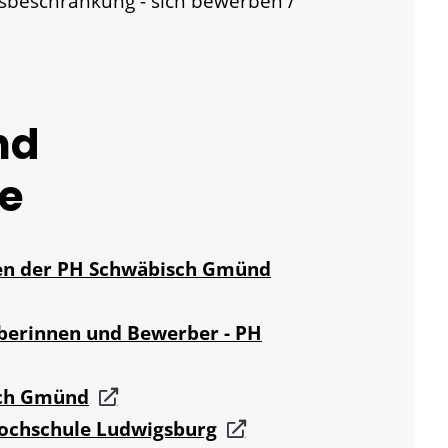
sbeschränkung - sich bewerben /
nd
e
en der PH Schwäbisch Gmünd
berinnen und Bewerber - PH
sch Gmünd
ochschule Ludwigsburg