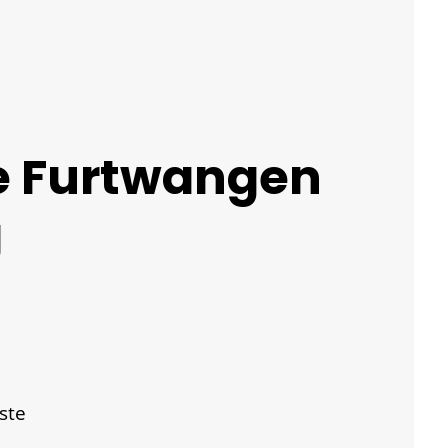
e Furtwangen
g
ste