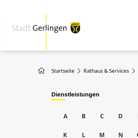
Startseite
Rathaus & Services
Dienstleistungen
A
B
C
D
K
L
M
N