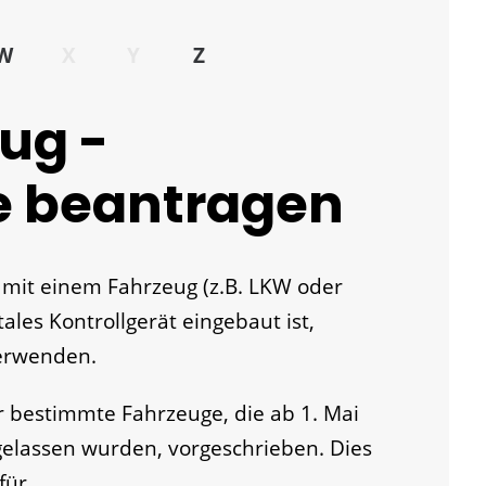
W
X
Y
Z
ug -
e beantragen
mit einem Fahrzeug (z.B. LKW oder
tales Kontrollgerät eingebaut ist,
verwenden.
für bestimmte Fahrzeuge, die ab 1. Mai
elassen wurden, vorgeschrieben. Dies
für