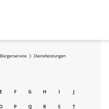
Bürgerservice
Dienstleistungen
E
F
G
H
I
J
O
P
Q
R
S
T