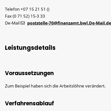
Telefon
+07
15
21
51 ()
Fax
(0
71
52) 15-3
33
De-Mail
poststelle-70@finanzamt.bwl.De-Mail.d
Leistungsdetails
Voraussetzungen
Zum Beispiel haben sich die Arbeitslöhne verändert.
Verfahrensablauf