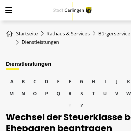
Startseite
Rathaus & Services
Bürgerservice
Dienstleistungen
Dienstleistungen
A
B
C
D
E
F
G
H
I
J
K
M
N
O
P
Q
R
S
T
U
V
W
Y
Z
Wechsel der Steuerklasse b
Ehepaaren beantragen