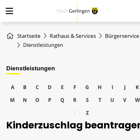
Startseite
Rathaus & Services
Bürgerservice
Dienstleistungen
Dienstleistungen
A
B
C
D
E
F
G
H
I
J
K
M
N
O
P
Q
R
S
T
U
V
W
Y
Z
Kinderzuschlag beantrage