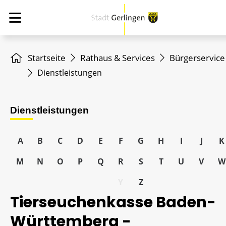
Startseite
Rathaus & Services
Bürgerservice
Dienstleistungen
Dienstleistungen
A
B
C
D
E
F
G
H
I
J
K
M
N
O
P
Q
R
S
T
U
V
W
Y
Z
Tierseuchenkasse Baden-
Württemberg -