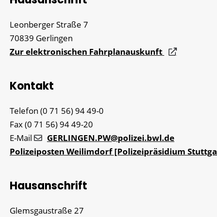
Leonberger Straße 7
70839
Gerlingen
Zur elektronischen Fahrplanauskunft
Kontakt
Telefon
(0
71
56) 94
49-0
Fax
(0
71
56) 94
49-20
E-Mail
GERLINGEN.PW@polizei.bwl.de
Polizeiposten Weilimdorf [Polizeipräsidium Stuttga
Hausanschrift
Glemsgaustraße 27