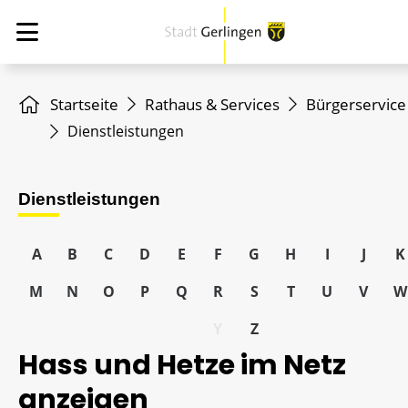
Startseite
Rathaus & Services
Bürgerservice
Dienstleistungen
Dienstleistungen
A
B
C
D
E
F
G
H
I
J
K
M
N
O
P
Q
R
S
T
U
V
W
Y
Z
Hass und Hetze im Netz
anzeigen