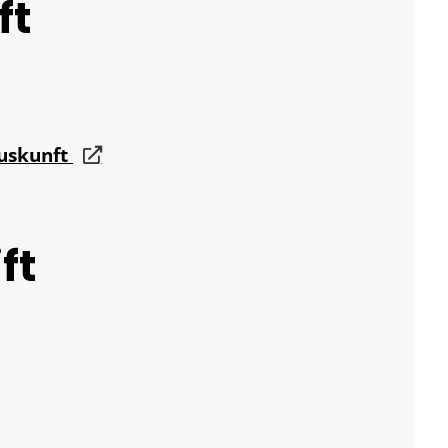
ft
auskunft
ft