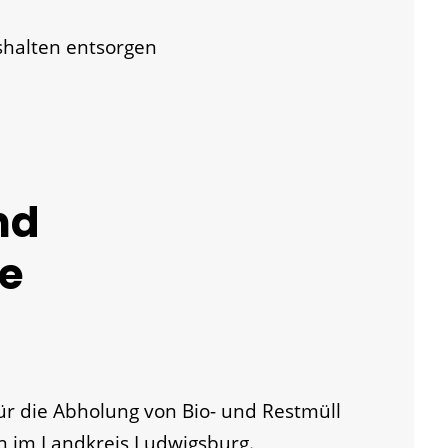
shalten entsorgen
nd
e
für die Abholung von Bio- und Restmüll
n im Landkreis Ludwigsburg.