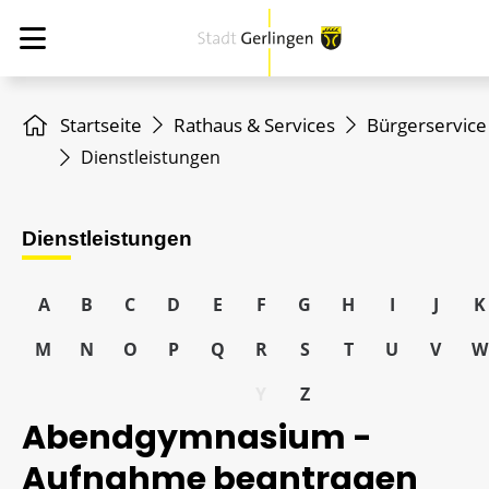
Startseite
Rathaus & Services
Bürgerservice
Dienstleistungen
Dienstleistungen
A
B
C
D
E
F
G
H
I
J
K
M
N
O
P
Q
R
S
T
U
V
W
Y
Z
Abendgymnasium -
Aufnahme beantragen