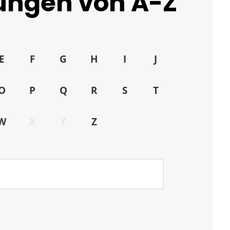
tungen von A-Z
E
F
G
H
I
J
O
P
Q
R
S
T
W
X
Y
Z