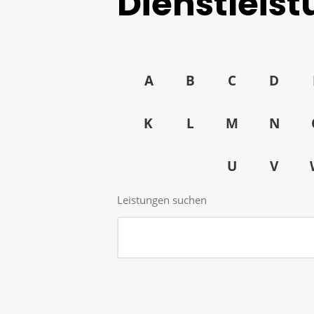
Dienstleis
A
B
C
D
K
L
M
N
U
V
Leistungen suchen