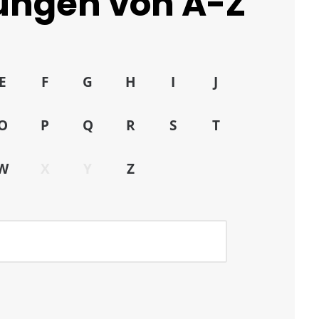
tungen von A-Z
E
F
G
H
I
J
O
P
Q
R
S
T
W
X
Y
Z