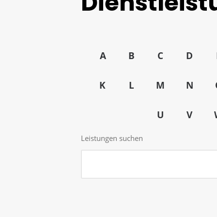
Dienstleis
A
B
C
D
K
L
M
N
U
V
Leistungen suchen