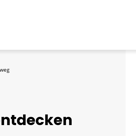
dweg
entdecken