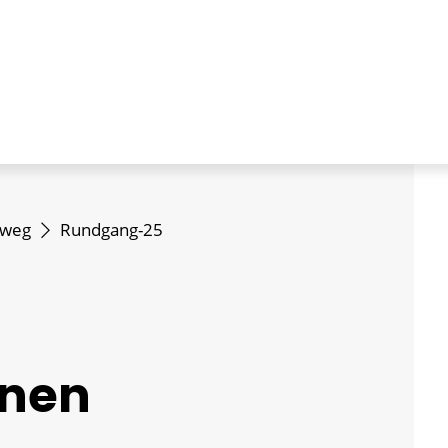
dweg
Rundgang-25
nnen