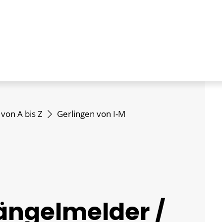
 von A bis Z
Gerlingen von I-M
Mängelmelder /