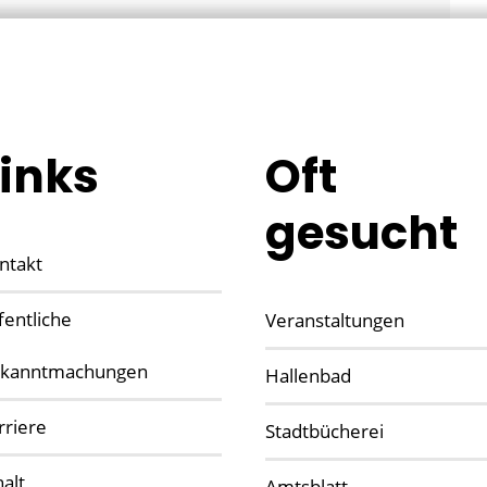
Links
Oft
gesucht
ntakt
fentliche
Veranstaltungen
kanntmachungen
Hallenbad
rriere
Stadtbücherei
halt
Amtsblatt